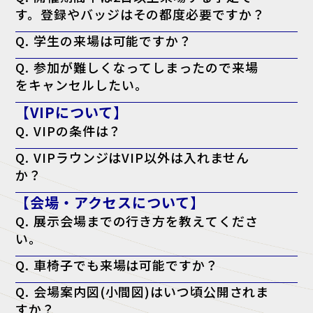
す。登録やバッジはその都度必要ですか？
A. 必要ございません。一度のご登録で、会期中は同じ来場者バッジに
Q. 学生の来場は可能ですか？
て何度でもご入場いただけます。
A. 本展はビジネスパーソン向けの商談展示会ですが、起業・開業準備
Q. 参加が難しくなってしまったので来場
中の方や、業界への就職をご検討中の学生の方はご来場いただけます。
をキャンセルしたい。
A. キャンセル機能がないため、ご案内は届きますが破棄していただい
【VIPについて】
て結構です。
Q. VIPの条件は？
A. 役職が部長クラス以上・導入権限がある。以上のどちらかを満たし
Q. VIPラウンジはVIP以外は入れません
ている方が対象となります。
か？
A. はい。ただし、VIPの同行者の方はご一緒に利用される場合のみ可能
【会場・アクセスについて】
です。
Q. 展示会場までの行き方を教えてくださ
い。
A. アクセスページよりご確認ください。
Q. 車椅子でも来場は可能ですか？
アクセスページはこちら
A. はい、可能です。会場内はバリアフリー対応となっております。
Q. 会場案内図(小間図)はいつ頃公開されま
すか？