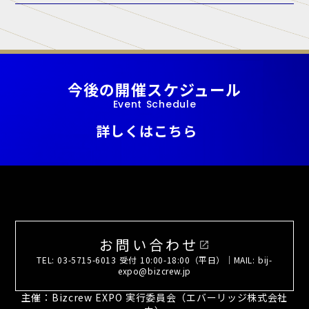
A. 当展示会では、正規出展者様以外の許可のない営業・宣伝活動を一
切禁止しております。
今後の開催スケジュール
Event Schedule
詳しくはこちら
お問い合わせ
open_in_new
TEL: 03-5715-6013 受付 10:00-18:00（平日）｜MAIL: bij-
expo@bizcrew.jp
主催：Bizcrew EXPO 実行委員会（エバーリッジ株式会社