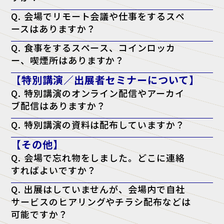
A. 開催日の前週に、公式サイトにて公開予定です。
Q. 会場でリモート会議や仕事をするスペ
ースはありますか？
A. はい。会場内に無料の「テレワークラウンジ」をご用意しておりま
Q. 食事をするスペース、コインロッカ
すので、そちらをご利用ください。
ー、喫煙所はありますか？
A. はい。会場となる施設内に、飲食店・コンビニ・コインロッカー・
【特別講演／出展者セミナーについて】
喫煙所がございます。詳しくは会場施設のウェブサイトをご確認くださ
い。
Q. 特別講演のオンライン配信やアーカイ
ブ配信はありますか？
A. 申し訳ございませんが、配信は行っておりません。当日、現地会場
Q. 特別講演の資料は配布していますか？
でのご聴講のみとなります。
A. 原則として資料配布は行っておりません。ただし、チケットに「資
【その他】
料配布対象」と記載がある講演に限り、アンケート回答者へ配布いたし
ます。（※講師の都合により配布できない場合もございます）
Q. 会場で忘れ物をしました。どこに連絡
すればよいですか？
A. 忘れ物に関しては、会場となった施設へ直接お問い合わせをお願い
Q. 出展はしていませんが、会場内で自社
いたします。
サービスのヒアリングやチラシ配布などは
可能ですか？