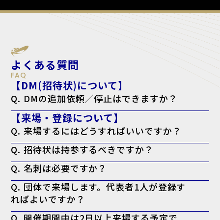
よくある質問
FAQ
【DM(招待状)について】
Q. DMの追加依頼／停止はできますか？
A. はい。下記のフォームよりご依頼ください。
【来場・登録について】
追加依頼の方はこちら
停止の方こちら
Q. 来場するにはどうすればいいですか？
A. 来場登録を済ませた上で、ログイン後のマイページより「来場者バ
Q. 招待状は持参するべきですか？
ッジ（入場証）」を印刷してお持ちください。当日会場でも印刷可能で
すが、混雑回避のため事前の印刷を推奨しております。なお、名刺の提
A. お手元にある方は持参を推奨しております。
出は不要です。
Q. 名刺は必要ですか？
※特にVIP招待状がお手元に届いてる方で、印刷したバッジに「VIP」
と表示されない場合、バッジに加えてお手元の「VIP招待状」を当日会
A. 必要ございません。事前の登録として来場者バッジの印刷のみで入
場受付までお持ちください。
Q. 団体で来場します。代表者1人が登録す
場可能です。
ればよいですか？
A. 大変お手数ですが、ご来場される方お一人ずつの来場登録をお願い
Q. 開催期間中は2日以上来場する予定で
いたします。