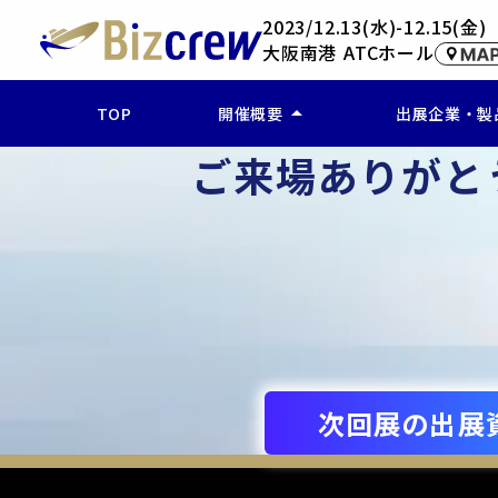
2023/12.13(水)-12.15(金)
大阪南港 ATCホール
arrow_drop_up
TOP
開催概要
出展企業・製
ご来場ありがと
ー 開催概要
ー 企業検索(
ー アクセス
ー 製品・サー
ー 出展製品を
次回展の出展