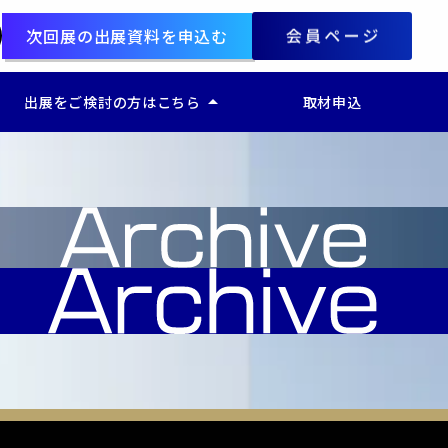
次回展の出展資料を申込む
arrow_drop_up
出展をご検討の方はこちら
取材申込
ー 出展をご検討の方はこちら
ー 経営支援 EXPO
ー 働き方改革 Week
ー ウェルビーイング EXPO
ー SDGs・ESG支援 EXPO
ー AI World