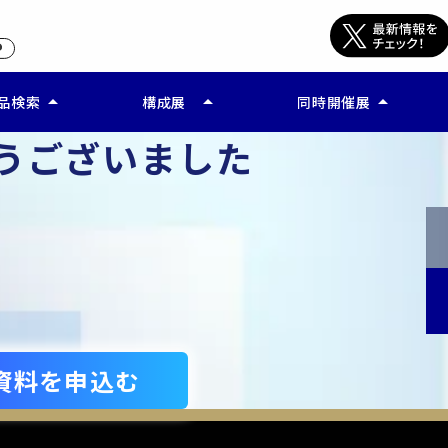
arrow_drop_up
arrow_drop_up
arrow_drop_up
品検索
構成展
同時開催展
うございました
公開終了)
ー 経営支援 EXPO
DX 総合EXPO
ビス検索(公開終了)
ー 働き方改革 Week
比較する(公開終了)
ー ウェルビーイング EXPO
ー SDGs・ESG支援 EXPO
ー AI World
資料を申込む