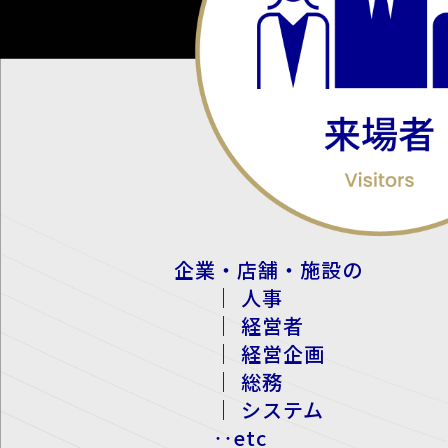
企業・店舗・施設の
｜ 人事
｜ 経営者
｜ 経営企画
｜ 総務
｜ システム
‥etc