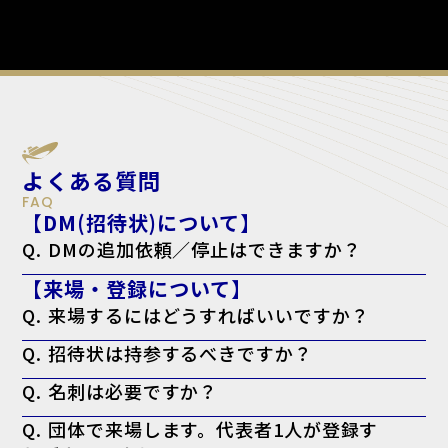
よくある質問
FAQ
【DM(招待状)について】
Q. DMの追加依頼／停止はできますか？
A. はい。下記のフォームよりご依頼ください。
【来場・登録について】
追加依頼の方はこちら
停止の方こちら
Q. 来場するにはどうすればいいですか？
A. 来場登録を済ませた上で、ログイン後のマイページより「来場者バ
Q. 招待状は持参するべきですか？
ッジ（入場証）」を印刷してお持ちください。当日会場でも印刷可能で
すが、混雑回避のため事前の印刷を推奨しております。なお、名刺の提
A. お手元にある方は持参を推奨しております。
出は不要です。
Q. 名刺は必要ですか？
※特にVIP招待状がお手元に届いてる方で、印刷したバッジに「VIP」
と表示されない場合、バッジに加えてお手元の「VIP招待状」を当日会
A. 必要ございません。事前の登録として来場者バッジの印刷のみで入
場受付までお持ちください。
Q. 団体で来場します。代表者1人が登録す
場可能です。