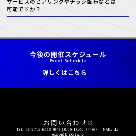
サービスのヒアリングやチラシ配布などは
可能ですか？
A. 当展示会では、正規出展者様以外の許可のない営業・宣伝活動を一
切禁止しております。
今後の開催スケジュール
Event Schedule
詳しくはこちら
お問い合わせ
open_in_new
TEL: 03-5715-6013 受付 10:00-18:00（平日）｜MAIL: dx-
expo@bizcrew.jp