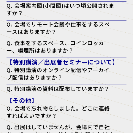
A. はい、可能です。会場内はバリアフリー対応となっております。
Q. 会場案内図(小間図)はいつ頃公開されま
すか？
A. 開催日の前週に、公式サイトにて公開予定です。
Q. 会場でリモート会議や仕事をするスペ
ースはありますか？
A. はい。会場内に無料の「テレワークラウンジ」をご用意しておりま
Q. 食事をするスペース、コインロッカ
すので、そちらをご利用ください。
ー、喫煙所はありますか？
A. はい。会場となる施設内に、飲食店・コンビニ・コインロッカー・
【特別講演／出展者セミナーについて】
喫煙所がございます。詳しくは会場施設のウェブサイトをご確認くださ
い。
Q. 特別講演のオンライン配信やアーカイ
ブ配信はありますか？
A. 申し訳ございませんが、配信は行っておりません。当日、現地会場
Q. 特別講演の資料は配布していますか？
でのご聴講のみとなります。
A. 原則として資料配布は行っておりません。ただし、チケットに「資
【その他】
料配布対象」と記載がある講演に限り、アンケート回答者へ配布いたし
ます。（※講師の都合により配布できない場合もございます）
Q. 会場で忘れ物をしました。どこに連絡
すればよいですか？
A. 忘れ物に関しては、会場となった施設へ直接お問い合わせをお願い
Q. 出展はしていませんが、会場内で自社
いたします。