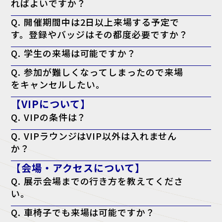
ればよいですか？
A. 大変お手数ですが、ご来場される方お一人ずつの来場登録をお願い
Q. 開催期間中は2日以上来場する予定で
いたします。
す。登録やバッジはその都度必要ですか？
A. 必要ございません。一度のご登録で、会期中は同じ来場者バッジに
Q. 学生の来場は可能ですか？
て何度でもご入場いただけます。
A. 本展はビジネスパーソン向けの商談展示会ですが、起業・開業準備
Q. 参加が難しくなってしまったので来場
中の方や、業界への就職をご検討中の学生の方はご来場いただけます。
をキャンセルしたい。
A. キャンセル機能がないため、ご案内は届きますが破棄していただい
【VIPについて】
て結構です。
Q. VIPの条件は？
A. 役職が部長クラス以上・導入権限がある。以上のどちらかを満たし
Q. VIPラウンジはVIP以外は入れません
ている方が対象となります。
か？
A. はい。ただし、VIPの同行者の方はご一緒に利用される場合のみ可能
【会場・アクセスについて】
です。
Q. 展示会場までの行き方を教えてくださ
い。
A. アクセスページよりご確認ください。
Q. 車椅子でも来場は可能ですか？
アクセスページはこちら