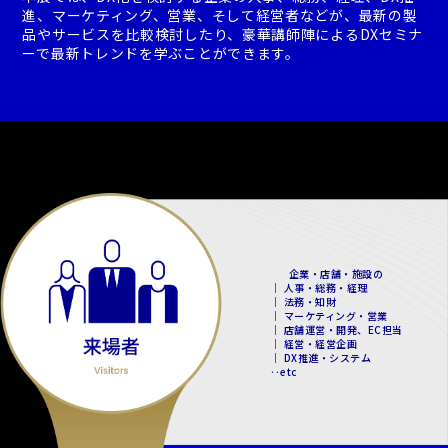
進、マーケティング、営業、そして経営者などが、最新の製
品やサービスを比較検討したり、豪華講師陣によるDXセミナ
ーで最新トレンドを学ぶことができます。
企業・店舗・施設の
｜ 人事・総務・経理
｜ 法務・知財
｜ マーケティング・営業
｜ 店舗運営・開発、EC担当
｜ 経営・経営企画
｜ DX推進・システム
‥etc