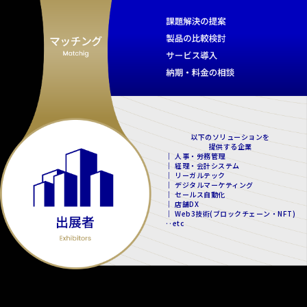
以下のソリューションを
提供する企業
｜ 人事・労務管理
｜ 経理・会計システム
｜ リーガルテック
｜ デジタルマーケティング
｜ セールス自動化
｜ 店舗DX
｜ Web3技術(ブロックチェーン・NFT)
‥etc