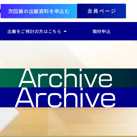
次回展の出展資料を申込む
arrow_drop_up
出展をご検討の方はこちら
取材申込
d
ー 出展をご検討の方はこちら
ー マーケティング支援 EXPO
ー 販促支援 Week
ー 広告支援 EXPO
ー 営業支援 Week
ー CS・CX支援 EXPO
ー EC通販支援 EXPO