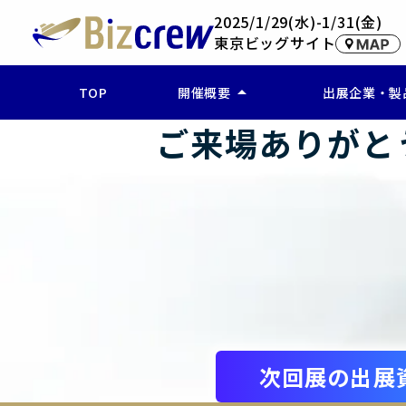
2025/1/29(水)-1/31(金)
東京ビッグサイト
arrow_drop_up
TOP
開催概要
出展企業・製
ご来場ありがと
ー 開催概要
ー 企業検索(
ー アクセス
ー 製品・サー
ー 出展製品を
次回展の出展