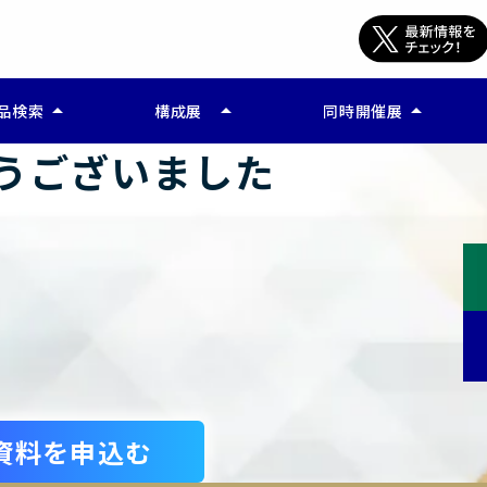
arrow_drop_up
arrow_drop_up
arrow_drop_up
品検索
構成展
同時開催展
うございました
公開終了)
ー マーケティング支援 EXPO
バックオフィス Worl
ビス検索(公開終了)
ー 販促支援 Week
比較する(公開終了)
ー 広告支援 EXPO
ー 営業支援 Week
ー CS・CX支援 EXPO
ー EC通販支援 EXPO
資料を申込む