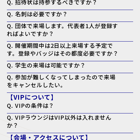
Q. 招待状は持参するべきですか？
ッジ（入場証）」を印刷してお持ちください。当日会場でも印刷可能で
すが、混雑回避のため事前の印刷を推奨しております。なお、名刺の提
A. お手元にある方は持参を推奨しております。
出は不要です。
Q. 名刺は必要ですか？
※特にVIP招待状がお手元に届いてる方で、印刷したバッジに「VIP」
と表示されない場合、バッジに加えてお手元の「VIP招待状」を当日会
A. 必要ございません。事前の登録として来場者バッジの印刷のみで入
場受付までお持ちください。
Q. 団体で来場します。代表者1人が登録す
場可能です。
ればよいですか？
A. 大変お手数ですが、ご来場される方お一人ずつの来場登録をお願い
Q. 開催期間中は2日以上来場する予定で
いたします。
す。登録やバッジはその都度必要ですか？
A. 必要ございません。一度のご登録で、会期中は同じ来場者バッジに
Q. 学生の来場は可能ですか？
て何度でもご入場いただけます。
A. 本展はビジネスパーソン向けの商談展示会ですが、起業・開業準備
Q. 参加が難しくなってしまったので来場
中の方や、業界への就職をご検討中の学生の方はご来場いただけます。
をキャンセルしたい。
A. キャンセル機能がないため、ご案内は届きますが破棄していただい
【VIPについて】
て結構です。
Q. VIPの条件は？
A. 役職が部長クラス以上・導入権限がある。以上のどちらかを満たし
Q. VIPラウンジはVIP以外は入れません
ている方が対象となります。
か？
A. はい。ただし、VIPの同行者の方はご一緒に利用される場合のみ可能
【会場・アクセスについて】
です。