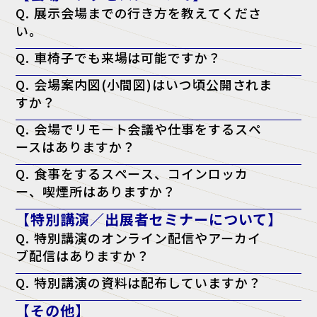
Q. 展示会場までの行き方を教えてくださ
い。
A. アクセスページよりご確認ください。
Q. 車椅子でも来場は可能ですか？
アクセスページはこちら
A. はい、可能です。会場内はバリアフリー対応となっております。
Q. 会場案内図(小間図)はいつ頃公開されま
すか？
A. 開催日の前週に、公式サイトにて公開予定です。
Q. 会場でリモート会議や仕事をするスペ
ースはありますか？
A. はい。会場内に無料の「テレワークラウンジ」をご用意しておりま
Q. 食事をするスペース、コインロッカ
すので、そちらをご利用ください。
ー、喫煙所はありますか？
A. はい。会場となる施設内に、飲食店・コンビニ・コインロッカー・
【特別講演／出展者セミナーについて】
喫煙所がございます。詳しくは会場施設のウェブサイトをご確認くださ
い。
Q. 特別講演のオンライン配信やアーカイ
ブ配信はありますか？
A. 申し訳ございませんが、配信は行っておりません。当日、現地会場
Q. 特別講演の資料は配布していますか？
でのご聴講のみとなります。
A. 原則として資料配布は行っておりません。ただし、チケットに「資
【その他】
料配布対象」と記載がある講演に限り、アンケート回答者へ配布いたし