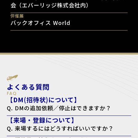
会（エバーリッジ株式会社内）
併催展
バックオフィス World
よくある質問
FAQ
【DM(招待状)について】
Q. DMの追加依頼／停止はできますか？
A. はい。下記のフォームよりご依頼ください。
【来場・登録について】
追加依頼の方はこちら
停止の方こちら
Q. 来場するにはどうすればいいですか？
A. 来場登録を済ませた上で、ログイン後のマイページより「来場者バ