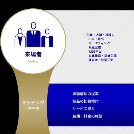
企業・店舗・施設の
｜ 広告・宣伝
｜ マーケティング
｜ 販売促進
｜ WEB担当
｜ 営業推進・営業企画
｜ 経営者・経営企画