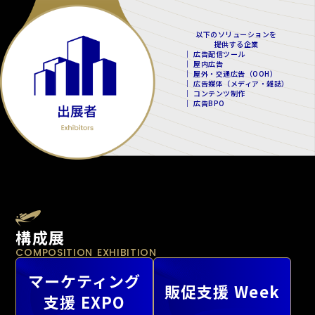
以下のソリューションを
提供する企業
｜ 広告配信ツール
｜ 屋内広告
｜ 屋外・交通広告（OOH）
｜ 広告媒体（メディア・雑誌）
｜ コンテンツ制作
｜ 広告BPO
構成展
COMPOSITION EXHIBITION
マーケティング
販促支援 Week
支援 EXPO