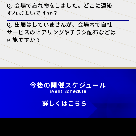
ます。（※講師の都合により配布できない場合もございます）
Q. 会場で忘れ物をしました。どこに連絡
すればよいですか？
A. 忘れ物に関しては、会場となった施設へ直接お問い合わせをお願い
Q. 出展はしていませんが、会場内で自社
いたします。
サービスのヒアリングやチラシ配布などは
可能ですか？
A. 当展示会では、正規出展者様以外の許可のない営業・宣伝活動を一
切禁止しております。
今後の開催スケジュール
Event Schedule
詳しくはこちら