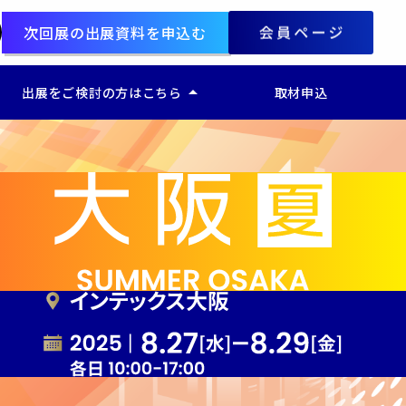
次回展の出展資料を申込む
arrow_drop_up
出展をご検討の方はこちら
取材申込
d
ー 出展をご検討の方はこちら
ー 販促支援 Week
ー 広告支援 EXPO
ー 営業支援 Week
ー CS・CX支援 EXPO
ー EC通販支援 EXPO
ー フロントオフィス業務改革 EXPO