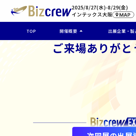
2025/8/27(水)-8/29(金)
インテックス大阪
arrow_drop_up
TOP
開催概要
出展企業・製
ご来場ありがと
ー 開催概要
ー 企業検索(
ー アクセス
ー 製品・サー
ー 出展製品を
次回展の出展