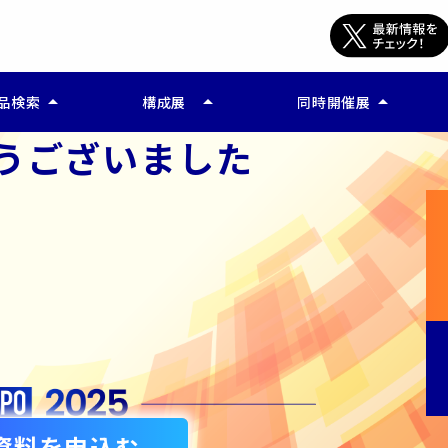
arrow_drop_up
arrow_drop_up
arrow_drop_up
品検索
構成展
同時開催展
うございました
公開終了)
ー 販促支援 Week
バックオフィス Worl
ビス検索(公開終了)
ー 広告支援 EXPO
比較する(公開終了)
ー 営業支援 Week
ー CS・CX支援 EXPO
ー EC通販支援 EXPO
ー フロントオフィス業務改革 EXPO
資料を申込む