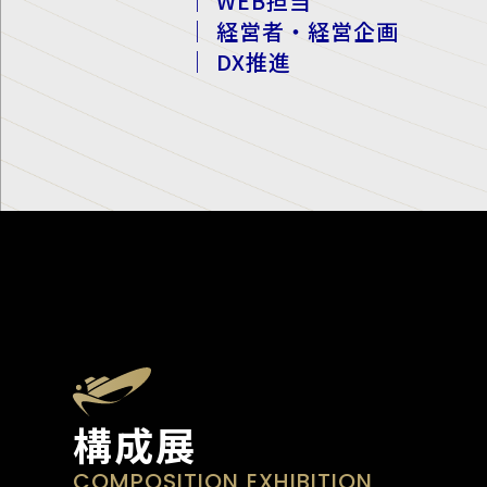
｜ WEB担当
｜ 経営者・経営企画
｜ DX推進
構成展
COMPOSITION EXHIBITION