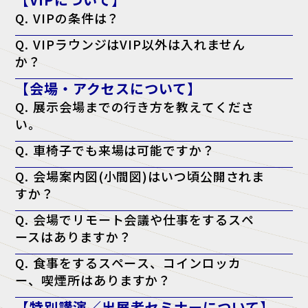
Q. VIPの条件は？
A. 役職が部長クラス以上・導入権限がある。以上のどちらかを満たし
Q. VIPラウンジはVIP以外は入れません
ている方が対象となります。
か？
A. はい。ただし、VIPの同行者の方はご一緒に利用される場合のみ可能
【会場・アクセスについて】
です。
Q. 展示会場までの行き方を教えてくださ
い。
A. アクセスページよりご確認ください。
Q. 車椅子でも来場は可能ですか？
アクセスページはこちら
A. はい、可能です。会場内はバリアフリー対応となっております。
Q. 会場案内図(小間図)はいつ頃公開されま
すか？
A. 開催日の前週に、公式サイトにて公開予定です。
Q. 会場でリモート会議や仕事をするスペ
ースはありますか？
A. はい。会場内に無料の「テレワークラウンジ」をご用意しておりま
Q. 食事をするスペース、コインロッカ
すので、そちらをご利用ください。
ー、喫煙所はありますか？
A. はい。会場となる施設内に、飲食店・コンビニ・コインロッカー・
【特別講演／出展者セミナーについて】
喫煙所がございます。詳しくは会場施設のウェブサイトをご確認くださ