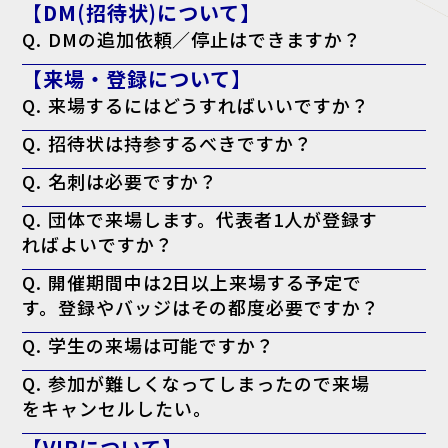
【DM(招待状)について】
Q. DMの追加依頼／停止はできますか？
A. はい。下記のフォームよりご依頼ください。
【来場・登録について】
追加依頼の方はこちら
停止の方こちら
Q. 来場するにはどうすればいいですか？
A. 来場登録を済ませた上で、ログイン後のマイページより「来場者バ
Q. 招待状は持参するべきですか？
ッジ（入場証）」を印刷してお持ちください。当日会場でも印刷可能で
すが、混雑回避のため事前の印刷を推奨しております。なお、名刺の提
A. お手元にある方は持参を推奨しております。
出は不要です。
Q. 名刺は必要ですか？
※特にVIP招待状がお手元に届いてる方で、印刷したバッジに「VIP」
と表示されない場合、バッジに加えてお手元の「VIP招待状」を当日会
A. 必要ございません。事前の登録として来場者バッジの印刷のみで入
場受付までお持ちください。
Q. 団体で来場します。代表者1人が登録す
場可能です。
ればよいですか？
A. 大変お手数ですが、ご来場される方お一人ずつの来場登録をお願い
Q. 開催期間中は2日以上来場する予定で
いたします。
す。登録やバッジはその都度必要ですか？
A. 必要ございません。一度のご登録で、会期中は同じ来場者バッジに
Q. 学生の来場は可能ですか？
て何度でもご入場いただけます。
A. 本展はビジネスパーソン向けの商談展示会ですが、起業・開業準備
Q. 参加が難しくなってしまったので来場
中の方や、業界への就職をご検討中の学生の方はご来場いただけます。
をキャンセルしたい。
A. キャンセル機能がないため、ご案内は届きますが破棄していただい
【VIPについて】
て結構です。