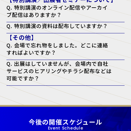
い。
Q. 特別講演のオンライン配信やアーカイ
ブ配信はありますか？
A. 申し訳ございませんが、配信は行っておりません。当日、現地会場
Q. 特別講演の資料は配布していますか？
でのご聴講のみとなります。
A. 原則として資料配布は行っておりません。ただし、チケットに「資
【その他】
料配布対象」と記載がある講演に限り、アンケート回答者へ配布いたし
ます。（※講師の都合により配布できない場合もございます）
Q. 会場で忘れ物をしました。どこに連絡
すればよいですか？
A. 忘れ物に関しては、会場となった施設へ直接お問い合わせをお願い
Q. 出展はしていませんが、会場内で自社
いたします。
サービスのヒアリングやチラシ配布などは
可能ですか？
A. 当展示会では、正規出展者様以外の許可のない営業・宣伝活動を一
切禁止しております。
今後の開催スケジュール
Event Schedule