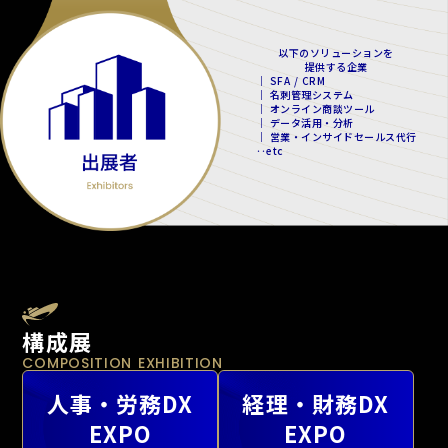
以下のソリューションを
提供する企業
｜ SFA / CRM
｜ 名刺管理システム
｜ オンライン商談ツール
｜ データ活用・分析
｜ 営業・インサイドセールス代行
‥etc
構成展
COMPOSITION EXHIBITION
人事・労務DX
経理・財務DX
EXPO
EXPO