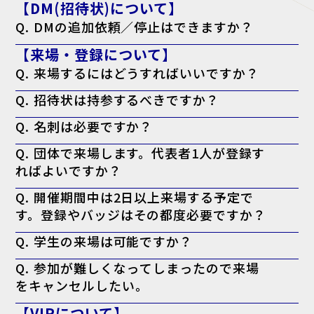
【DM(招待状)について】
Q. DMの追加依頼／停止はできますか？
A. はい。下記のフォームよりご依頼ください。
【来場・登録について】
追加依頼の方はこちら
停止の方こちら
Q. 来場するにはどうすればいいですか？
A. 来場登録を済ませた上で、ログイン後のマイページより「来場者バ
Q. 招待状は持参するべきですか？
ッジ（入場証）」を印刷してお持ちください。当日会場でも印刷可能で
すが、混雑回避のため事前の印刷を推奨しております。なお、名刺の提
A. お手元にある方は持参を推奨しております。
出は不要です。
Q. 名刺は必要ですか？
※特にVIP招待状がお手元に届いてる方で、印刷したバッジに「VIP」
と表示されない場合、バッジに加えてお手元の「VIP招待状」を当日会
A. 必要ございません。事前の登録として来場者バッジの印刷のみで入
場受付までお持ちください。
Q. 団体で来場します。代表者1人が登録す
場可能です。
ればよいですか？
A. 大変お手数ですが、ご来場される方お一人ずつの来場登録をお願い
Q. 開催期間中は2日以上来場する予定で
いたします。
す。登録やバッジはその都度必要ですか？
A. 必要ございません。一度のご登録で、会期中は同じ来場者バッジに
Q. 学生の来場は可能ですか？
て何度でもご入場いただけます。
A. 本展はビジネスパーソン向けの商談展示会ですが、起業・開業準備
Q. 参加が難しくなってしまったので来場
中の方や、業界への就職をご検討中の学生の方はご来場いただけます。
をキャンセルしたい。
A. キャンセル機能がないため、ご案内は届きますが破棄していただい
【VIPについて】
て結構です。