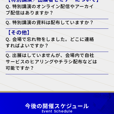
い。
Q. 特別講演のオンライン配信やアーカイ
ブ配信はありますか？
A. 申し訳ございませんが、配信は行っておりません。当日、現地会場
Q. 特別講演の資料は配布していますか？
でのご聴講のみとなります。
A. 原則として資料配布は行っておりません。ただし、チケットに「資
【その他】
料配布対象」と記載がある講演に限り、アンケート回答者へ配布いたし
ます。（※講師の都合により配布できない場合もございます）
Q. 会場で忘れ物をしました。どこに連絡
すればよいですか？
A. 忘れ物に関しては、会場となった施設へ直接お問い合わせをお願い
Q. 出展はしていませんが、会場内で自社
いたします。
サービスのヒアリングやチラシ配布などは
可能ですか？
A. 当展示会では、正規出展者様以外の許可のない営業・宣伝活動を一
切禁止しております。
今後の開催スケジュール
Event Schedule