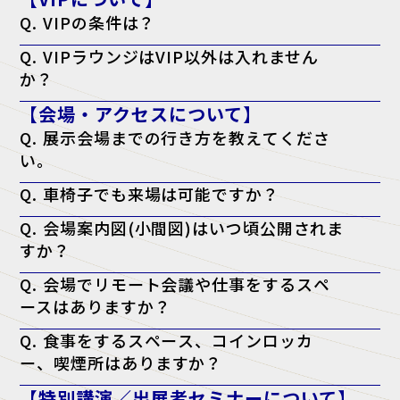
Q. VIPの条件は？
A. 役職が部長クラス以上・導入権限がある。以上のどちらかを満たし
Q. VIPラウンジはVIP以外は入れません
ている方が対象となります。
か？
A. はい。ただし、VIPの同行者の方はご一緒に利用される場合のみ可能
【会場・アクセスについて】
です。
Q. 展示会場までの行き方を教えてくださ
い。
A. アクセスページよりご確認ください。
Q. 車椅子でも来場は可能ですか？
アクセスページはこちら
A. はい、可能です。会場内はバリアフリー対応となっております。
Q. 会場案内図(小間図)はいつ頃公開されま
すか？
A. 開催日の前週に、公式サイトにて公開予定です。
Q. 会場でリモート会議や仕事をするスペ
ースはありますか？
A. はい。会場内に無料の「テレワークラウンジ」をご用意しておりま
Q. 食事をするスペース、コインロッカ
すので、そちらをご利用ください。
ー、喫煙所はありますか？
A. はい。会場となる施設内に、飲食店・コンビニ・コインロッカー・
【特別講演／出展者セミナーについて】
喫煙所がございます。詳しくは会場施設のウェブサイトをご確認くださ