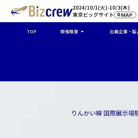
2024/10/1(火)-10/3(木)
東京ビッグサイト
arrow_drop_up
TOP
開催概要
出展企業・製
ー 開催概要
ー 企業検索(
ー アクセス
ー 製品・サー
ー 出展製品を
りんかい線 国際展示場