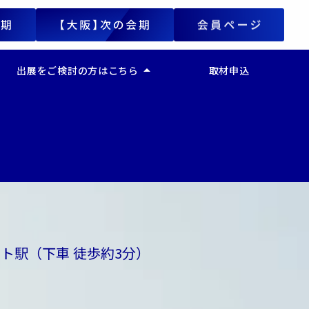
arrow_drop_up
出展をご検討の方はこちら
取材申込
Japan
ー 出展をご検討の方はこちら
ー 人事・労務DX EXPO
ー 経理・財務DX EXPO
ー 法務DX EXPO
ー マーケティングDX EXPO
ー 営業DX EXPO
ー 業務改革DX EXPO
ト駅（下車 徒歩約3分）