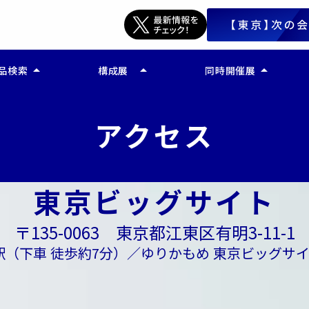
arrow_drop_up
arrow_drop_up
arrow_drop_up
品検索
構成展
同時開催展
公開終了)
ー 人事・労務DX EXPO
ビジネスイノベーション 
ビス検索(公開終了)
ー 経理・財務DX EXPO
アクセス
比較する(公開終了)
ー 法務DX EXPO
ー マーケティングDX EXPO
ー 営業DX EXPO
ー 業務改革DX EXPO
東京ビッグサイト
〒135-0063 東京都江東区有明3-11-1
駅（下車 徒歩約7分）／ゆりかもめ 東京ビッグサイ