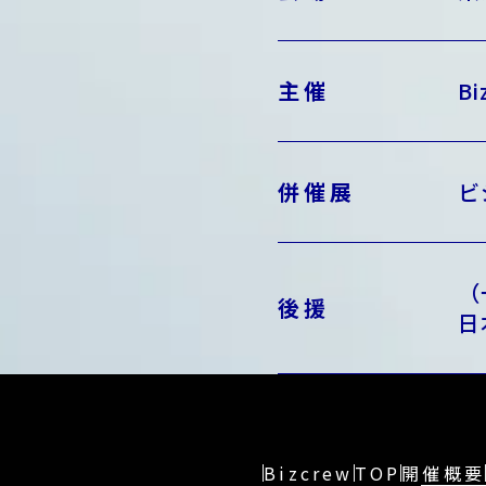
主催
B
併催展
ビ
（
後援
日
Bizcrew
TOP
開催概要