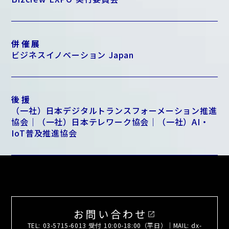
併催展
ビジネスイノベーション Japan
後援
（一社）日本デジタルトランスフォーメーション推進
協会｜（一社）日本テレワーク協会｜（一社）AI・
IoT普及推進協会
お問い合わせ
open_in_new
TEL: 03-5715-6013 受付 10:00-18:00（平日）｜MAIL: dx-