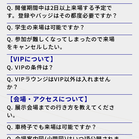
A. 大変お手数ですが、ご来場される方お一人ずつの来場登録をお願い
Q. 開催期間中は2日以上来場する予定で
いたします。
す。登録やバッジはその都度必要ですか？
A. 必要ございません。一度のご登録で、会期中は同じ来場者バッジに
Q. 学生の来場は可能ですか？
て何度でもご入場いただけます。
A. 本展はビジネスパーソン向けの商談展示会ですが、起業・開業準備
Q. 参加が難しくなってしまったので来場
中の方や、業界への就職をご検討中の学生の方はご来場いただけます。
をキャンセルしたい。
A. キャンセル機能がないため、ご案内は届きますが破棄していただい
【VIPについて】
て結構です。
Q. VIPの条件は？
A. 役職が部長クラス以上・導入権限がある。以上のどちらかを満たし
Q. VIPラウンジはVIP以外は入れません
ている方が対象となります。
か？
A. はい。ただし、VIPの同行者の方はご一緒に利用される場合のみ可能
【会場・アクセスについて】
です。
Q. 展示会場までの行き方を教えてくださ
い。
A. アクセスページよりご確認ください。
Q. 車椅子でも来場は可能ですか？
アクセスページはこちら
A. はい、可能です。会場内はバリアフリー対応となっております。
Q. 会場案内図(小間図)はいつ頃公開されま