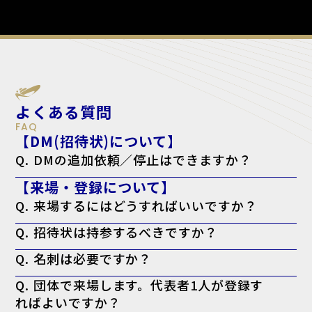
よくある質問
FAQ
【DM(招待状)について】
Q. DMの追加依頼／停止はできますか？
A. はい。下記のフォームよりご依頼ください。
【来場・登録について】
追加依頼の方はこちら
停止の方こちら
Q. 来場するにはどうすればいいですか？
A. 来場登録を済ませた上で、ログイン後のマイページより「来場者バ
Q. 招待状は持参するべきですか？
ッジ（入場証）」を印刷してお持ちください。当日会場でも印刷可能で
すが、混雑回避のため事前の印刷を推奨しております。なお、名刺の提
A. お手元にある方は持参を推奨しております。
出は不要です。
Q. 名刺は必要ですか？
※特にVIP招待状がお手元に届いてる方で、印刷したバッジに「VIP」
と表示されない場合、バッジに加えてお手元の「VIP招待状」を当日会
A. 必要ございません。事前の登録として来場者バッジの印刷のみで入
場受付までお持ちください。
Q. 団体で来場します。代表者1人が登録す
場可能です。
ればよいですか？