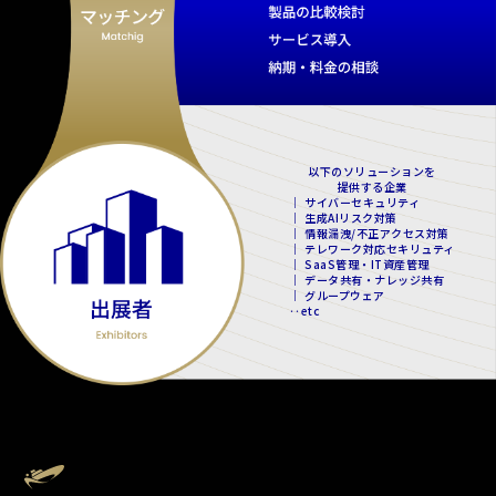
以下のソリューションを
提供する企業
｜ サイバーセキュリティ
｜ 生成AIリスク対策
｜ 情報漏洩/不正アクセス対策
｜ テレワーク対応セキリュティ
｜ SaaS管理・IT資産管理
｜ データ共有・ナレッジ共有
｜ グループウェア
‥etc