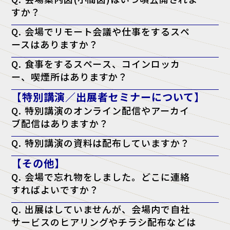
すか？
A. 開催日の前週に、公式サイトにて公開予定です。
Q. 会場でリモート会議や仕事をするスペ
ースはありますか？
A. はい。会場内に無料の「テレワークラウンジ」をご用意しておりま
Q. 食事をするスペース、コインロッカ
すので、そちらをご利用ください。
ー、喫煙所はありますか？
A. はい。会場となる施設内に、飲食店・コンビニ・コインロッカー・
【特別講演／出展者セミナーについて】
喫煙所がございます。詳しくは会場施設のウェブサイトをご確認くださ
い。
Q. 特別講演のオンライン配信やアーカイ
ブ配信はありますか？
A. 申し訳ございませんが、配信は行っておりません。当日、現地会場
Q. 特別講演の資料は配布していますか？
でのご聴講のみとなります。
A. 原則として資料配布は行っておりません。ただし、チケットに「資
【その他】
料配布対象」と記載がある講演に限り、アンケート回答者へ配布いたし
ます。（※講師の都合により配布できない場合もございます）
Q. 会場で忘れ物をしました。どこに連絡
すればよいですか？
A. 忘れ物に関しては、会場となった施設へ直接お問い合わせをお願い
Q. 出展はしていませんが、会場内で自社
いたします。
サービスのヒアリングやチラシ配布などは