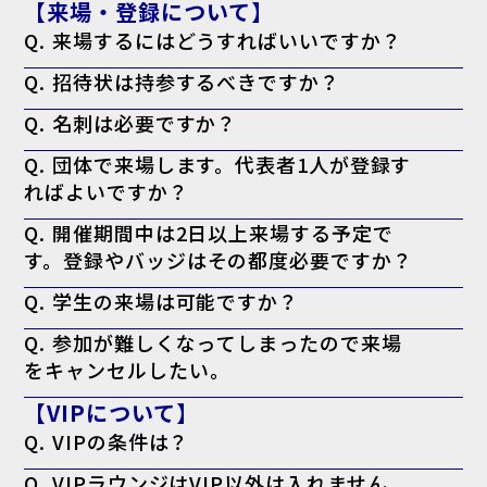
【来場・登録について】
追加依頼の方はこちら
停止の方こちら
Q. 来場するにはどうすればいいですか？
A. 来場登録を済ませた上で、ログイン後のマイページより「来場者バ
Q. 招待状は持参するべきですか？
ッジ（入場証）」を印刷してお持ちください。当日会場でも印刷可能で
すが、混雑回避のため事前の印刷を推奨しております。なお、名刺の提
A. お手元にある方は持参を推奨しております。
出は不要です。
Q. 名刺は必要ですか？
※特にVIP招待状がお手元に届いてる方で、印刷したバッジに「VIP」
と表示されない場合、バッジに加えてお手元の「VIP招待状」を当日会
A. 必要ございません。事前の登録として来場者バッジの印刷のみで入
場受付までお持ちください。
Q. 団体で来場します。代表者1人が登録す
場可能です。
ればよいですか？
A. 大変お手数ですが、ご来場される方お一人ずつの来場登録をお願い
Q. 開催期間中は2日以上来場する予定で
いたします。
す。登録やバッジはその都度必要ですか？
A. 必要ございません。一度のご登録で、会期中は同じ来場者バッジに
Q. 学生の来場は可能ですか？
て何度でもご入場いただけます。
A. 本展はビジネスパーソン向けの商談展示会ですが、起業・開業準備
Q. 参加が難しくなってしまったので来場
中の方や、業界への就職をご検討中の学生の方はご来場いただけます。
をキャンセルしたい。
A. キャンセル機能がないため、ご案内は届きますが破棄していただい
【VIPについて】
て結構です。
Q. VIPの条件は？
A. 役職が部長クラス以上・導入権限がある。以上のどちらかを満たし
Q. VIPラウンジはVIP以外は入れません
ている方が対象となります。