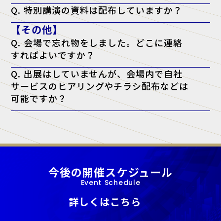
A. 申し訳ございませんが、配信は行っておりません。当日、現地会場
Q. 特別講演の資料は配布していますか？
でのご聴講のみとなります。
A. 原則として資料配布は行っておりません。ただし、チケットに「資
【その他】
料配布対象」と記載がある講演に限り、アンケート回答者へ配布いたし
ます。（※講師の都合により配布できない場合もございます）
Q. 会場で忘れ物をしました。どこに連絡
すればよいですか？
A. 忘れ物に関しては、会場となった施設へ直接お問い合わせをお願い
Q. 出展はしていませんが、会場内で自社
いたします。
サービスのヒアリングやチラシ配布などは
可能ですか？
A. 当展示会では、正規出展者様以外の許可のない営業・宣伝活動を一
切禁止しております。
今後の開催スケジュール
Event Schedule
詳しくはこちら