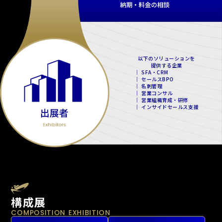
以下のソリューションを
提供する企業
｜ SFA・CRM
｜ セールスBPO
｜ 名刺管理
｜ 営業コンサル
｜ 営業組織育成・研修
｜ インサイドセールス支援
構成展
COMPOSITION EXHIBITION