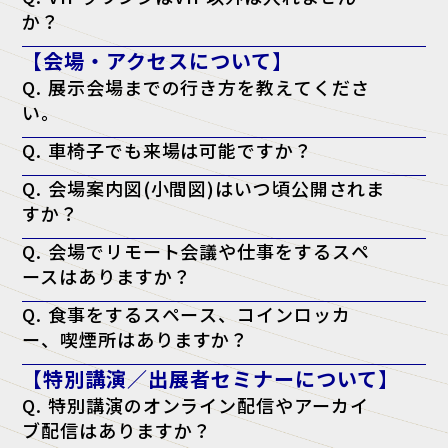
か？
A. はい。ただし、VIPの同行者の方はご一緒に利用される場合のみ可能
【会場・アクセスについて】
です。
Q. 展示会場までの行き方を教えてくださ
い。
A. アクセスページよりご確認ください。
Q. 車椅子でも来場は可能ですか？
アクセスページはこちら
A. はい、可能です。会場内はバリアフリー対応となっております。
Q. 会場案内図(小間図)はいつ頃公開されま
すか？
A. 開催日の前週に、公式サイトにて公開予定です。
Q. 会場でリモート会議や仕事をするスペ
ースはありますか？
A. はい。会場内に無料の「テレワークラウンジ」をご用意しておりま
Q. 食事をするスペース、コインロッカ
すので、そちらをご利用ください。
ー、喫煙所はありますか？
A. はい。会場となる施設内に、飲食店・コンビニ・コインロッカー・
【特別講演／出展者セミナーについて】
喫煙所がございます。詳しくは会場施設のウェブサイトをご確認くださ
い。
Q. 特別講演のオンライン配信やアーカイ
ブ配信はありますか？