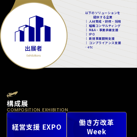
以下のソリューションを
提供する企業
｜ 人材育成・研修・採用
｜ 組織コンサルティング
｜ M&A・事業承継支援
｜ IPO
｜ 新規事業開発支援
｜ コンプライアンス支援
‥etc
構成展
COMPOSITION EXHIBITION
働き方改革
経営支援 EXPO
Week