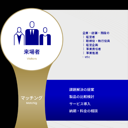
企業・店舗・施設の
｜ 経営者
｜ 取締役・執行役員
｜ 経営企画
｜ 事業責任者
｜ 事業推進
‥etc