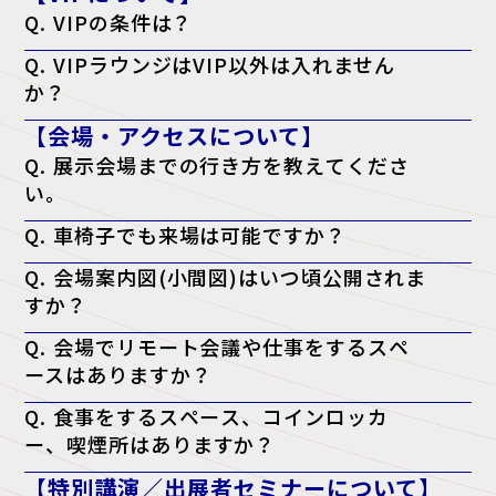
Q. VIPの条件は？
A. 役職が部長クラス以上・導入権限がある。以上のどちらかを満たし
Q. VIPラウンジはVIP以外は入れません
ている方が対象となります。
か？
A. はい。ただし、VIPの同行者の方はご一緒に利用される場合のみ可能
【会場・アクセスについて】
です。
Q. 展示会場までの行き方を教えてくださ
い。
A. アクセスページよりご確認ください。
Q. 車椅子でも来場は可能ですか？
アクセスページはこちら
A. はい、可能です。会場内はバリアフリー対応となっております。
Q. 会場案内図(小間図)はいつ頃公開されま
すか？
A. 開催日の前週に、公式サイトにて公開予定です。
Q. 会場でリモート会議や仕事をするスペ
ースはありますか？
A. はい。会場内に無料の「テレワークラウンジ」をご用意しておりま
Q. 食事をするスペース、コインロッカ
すので、そちらをご利用ください。
ー、喫煙所はありますか？
A. はい。会場となる施設内に、飲食店・コンビニ・コインロッカー・
【特別講演／出展者セミナーについて】
喫煙所がございます。詳しくは会場施設のウェブサイトをご確認くださ