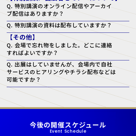
い。
Q. 特別講演のオンライン配信やアーカイ
ブ配信はありますか？
A. 申し訳ございませんが、配信は行っておりません。当日、現地会場
Q. 特別講演の資料は配布していますか？
でのご聴講のみとなります。
A. 原則として資料配布は行っておりません。ただし、チケットに「資
【その他】
料配布対象」と記載がある講演に限り、アンケート回答者へ配布いたし
ます。（※講師の都合により配布できない場合もございます）
Q. 会場で忘れ物をしました。どこに連絡
すればよいですか？
A. 忘れ物に関しては、会場となった施設へ直接お問い合わせをお願い
Q. 出展はしていませんが、会場内で自社
いたします。
サービスのヒアリングやチラシ配布などは
可能ですか？
A. 当展示会では、正規出展者様以外の許可のない営業・宣伝活動を一
切禁止しております。
今後の開催スケジュール
Event Schedule