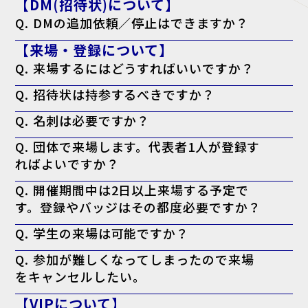
【DM(招待状)について】
Q. DMの追加依頼／停止はできますか？
A. はい。下記のフォームよりご依頼ください。
【来場・登録について】
追加依頼の方はこちら
停止の方こちら
Q. 来場するにはどうすればいいですか？
A. 来場登録を済ませた上で、ログイン後のマイページより「来場者バ
Q. 招待状は持参するべきですか？
ッジ（入場証）」を印刷してお持ちください。当日会場でも印刷可能で
すが、混雑回避のため事前の印刷を推奨しております。なお、名刺の提
A. お手元にある方は持参を推奨しております。
出は不要です。
Q. 名刺は必要ですか？
※特にVIP招待状がお手元に届いてる方で、印刷したバッジに「VIP」
と表示されない場合、バッジに加えてお手元の「VIP招待状」を当日会
A. 必要ございません。事前の登録として来場者バッジの印刷のみで入
場受付までお持ちください。
Q. 団体で来場します。代表者1人が登録す
場可能です。
ればよいですか？
A. 大変お手数ですが、ご来場される方お一人ずつの来場登録をお願い
Q. 開催期間中は2日以上来場する予定で
いたします。
す。登録やバッジはその都度必要ですか？
A. 必要ございません。一度のご登録で、会期中は同じ来場者バッジに
Q. 学生の来場は可能ですか？
て何度でもご入場いただけます。
A. 本展はビジネスパーソン向けの商談展示会ですが、起業・開業準備
Q. 参加が難しくなってしまったので来場
中の方や、業界への就職をご検討中の学生の方はご来場いただけます。
をキャンセルしたい。
A. キャンセル機能がないため、ご案内は届きますが破棄していただい
【VIPについて】
て結構です。