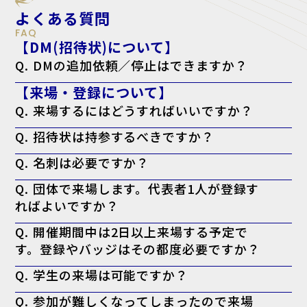
よくある質問
FAQ
【DM(招待状)について】
Q. DMの追加依頼／停止はできますか？
A. はい。下記のフォームよりご依頼ください。
【来場・登録について】
追加依頼の方はこちら
停止の方こちら
Q. 来場するにはどうすればいいですか？
A. 来場登録を済ませた上で、ログイン後のマイページより「来場者バ
Q. 招待状は持参するべきですか？
ッジ（入場証）」を印刷してお持ちください。当日会場でも印刷可能で
すが、混雑回避のため事前の印刷を推奨しております。なお、名刺の提
A. お手元にある方は持参を推奨しております。
出は不要です。
Q. 名刺は必要ですか？
※特にVIP招待状がお手元に届いてる方で、印刷したバッジに「VIP」
と表示されない場合、バッジに加えてお手元の「VIP招待状」を当日会
A. 必要ございません。事前の登録として来場者バッジの印刷のみで入
場受付までお持ちください。
Q. 団体で来場します。代表者1人が登録す
場可能です。
ればよいですか？
A. 大変お手数ですが、ご来場される方お一人ずつの来場登録をお願い
Q. 開催期間中は2日以上来場する予定で
いたします。
す。登録やバッジはその都度必要ですか？
A. 必要ございません。一度のご登録で、会期中は同じ来場者バッジに
Q. 学生の来場は可能ですか？
て何度でもご入場いただけます。
A. 本展はビジネスパーソン向けの商談展示会ですが、起業・開業準備
Q. 参加が難しくなってしまったので来場
中の方や、業界への就職をご検討中の学生の方はご来場いただけます。