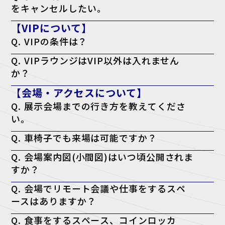
をキャンセルしたい。
A. キャンセル機能がないため、ご案内は届きますが破棄していただい
【VIPについて】
て結構です。
Q. VIPの条件は？
A. 役職が部長クラス以上・導入権限がある。以上のどちらかを満たし
Q. VIPラウンジはVIP以外は入れません
ている方が対象となります。
か？
A. はい。ただし、VIPの同行者の方はご一緒に利用される場合のみ可能
【会場・アクセスについて】
です。
Q. 展示会場までの行き方を教えてくださ
い。
A. アクセスページよりご確認ください。
Q. 車椅子でも来場は可能ですか？
アクセスページはこちら
A. はい、可能です。会場内はバリアフリー対応となっております。
Q. 会場案内図(小間図)はいつ頃公開されま
すか？
A. 開催日の前週に、公式サイトにて公開予定です。
Q. 会場でリモート会議や仕事をするスペ
ースはありますか？
A. はい。会場内に無料の「テレワークラウンジ」をご用意しておりま
Q. 食事をするスペース、コインロッカ
すので、そちらをご利用ください。