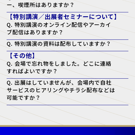
ー、喫煙所はありますか？
A. はい。会場となる施設内に、飲食店・コンビニ・コインロッカー・
【特別講演／出展者セミナーについて】
喫煙所がございます。詳しくは会場施設のウェブサイトをご確認くださ
い。
Q. 特別講演のオンライン配信やアーカイ
ブ配信はありますか？
A. 申し訳ございませんが、配信は行っておりません。当日、現地会場
Q. 特別講演の資料は配布していますか？
でのご聴講のみとなります。
A. 原則として資料配布は行っておりません。ただし、チケットに「資
【その他】
料配布対象」と記載がある講演に限り、アンケート回答者へ配布いたし
ます。（※講師の都合により配布できない場合もございます）
Q. 会場で忘れ物をしました。どこに連絡
すればよいですか？
A. 忘れ物に関しては、会場となった施設へ直接お問い合わせをお願い
Q. 出展はしていませんが、会場内で自社
いたします。
サービスのヒアリングやチラシ配布などは
可能ですか？
A. 当展示会では、正規出展者様以外の許可のない営業・宣伝活動を一
切禁止しております。