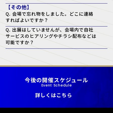
A. 原則として資料配布は行っておりません。ただし、チケットに「資
【その他】
料配布対象」と記載がある講演に限り、アンケート回答者へ配布いたし
ます。（※講師の都合により配布できない場合もございます）
Q. 会場で忘れ物をしました。どこに連絡
すればよいですか？
A. 忘れ物に関しては、会場となった施設へ直接お問い合わせをお願い
Q. 出展はしていませんが、会場内で自社
いたします。
サービスのヒアリングやチラシ配布などは
可能ですか？
A. 当展示会では、正規出展者様以外の許可のない営業・宣伝活動を一
切禁止しております。
今後の開催スケジュール
Event Schedule
詳しくはこちら