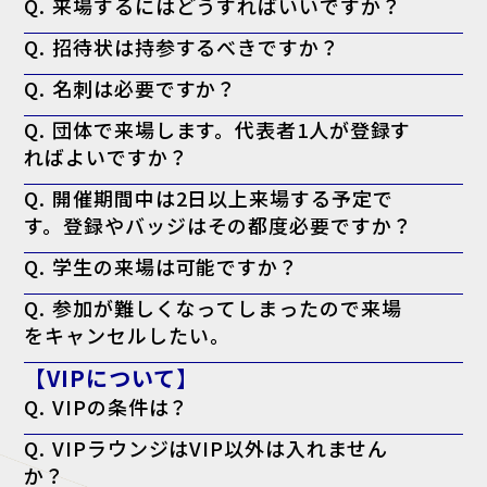
Q. 来場するにはどうすればいいですか？
A. 来場登録を済ませた上で、ログイン後のマイページより「来場者バ
Q. 招待状は持参するべきですか？
ッジ（入場証）」を印刷してお持ちください。当日会場でも印刷可能で
すが、混雑回避のため事前の印刷を推奨しております。なお、名刺の提
A. お手元にある方は持参を推奨しております。
出は不要です。
Q. 名刺は必要ですか？
※特にVIP招待状がお手元に届いてる方で、印刷したバッジに「VIP」
と表示されない場合、バッジに加えてお手元の「VIP招待状」を当日会
A. 必要ございません。事前の登録として来場者バッジの印刷のみで入
場受付までお持ちください。
Q. 団体で来場します。代表者1人が登録す
場可能です。
ればよいですか？
A. 大変お手数ですが、ご来場される方お一人ずつの来場登録をお願い
Q. 開催期間中は2日以上来場する予定で
いたします。
す。登録やバッジはその都度必要ですか？
A. 必要ございません。一度のご登録で、会期中は同じ来場者バッジに
Q. 学生の来場は可能ですか？
て何度でもご入場いただけます。
A. 本展はビジネスパーソン向けの商談展示会ですが、起業・開業準備
Q. 参加が難しくなってしまったので来場
中の方や、業界への就職をご検討中の学生の方はご来場いただけます。
をキャンセルしたい。
A. キャンセル機能がないため、ご案内は届きますが破棄していただい
【VIPについて】
て結構です。
Q. VIPの条件は？
A. 役職が部長クラス以上・導入権限がある。以上のどちらかを満たし
Q. VIPラウンジはVIP以外は入れません
ている方が対象となります。
か？