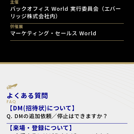
主催
バックオフィス World 実行委員会（エバー
リッジ株式会社内）
併催展
マーケティング・セールス World
よくある質問
FAQ
【DM(招待状)について】
Q. DMの追加依頼／停止はできますか？
A. はい。下記のフォームよりご依頼ください。
【来場・登録について】
追加依頼の方はこちら
停止の方こちら