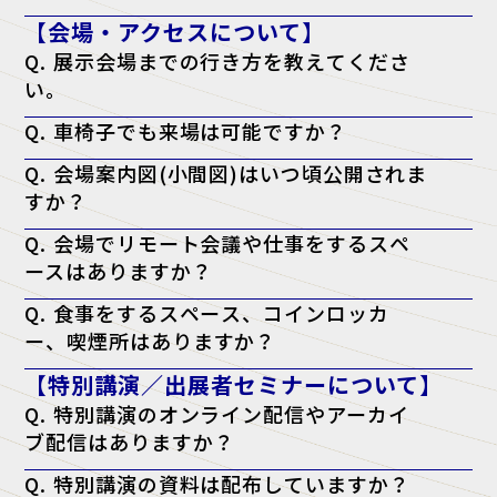
A. はい。ただし、VIPの同行者の方はご一緒に利用される場合のみ可能
【会場・アクセスについて】
です。
Q. 展示会場までの行き方を教えてくださ
い。
A. アクセスページよりご確認ください。
Q. 車椅子でも来場は可能ですか？
アクセスページはこちら
A. はい、可能です。会場内はバリアフリー対応となっております。
Q. 会場案内図(小間図)はいつ頃公開されま
すか？
A. 開催日の前週に、公式サイトにて公開予定です。
Q. 会場でリモート会議や仕事をするスペ
ースはありますか？
A. はい。会場内に無料の「テレワークラウンジ」をご用意しておりま
Q. 食事をするスペース、コインロッカ
すので、そちらをご利用ください。
ー、喫煙所はありますか？
A. はい。会場となる施設内に、飲食店・コンビニ・コインロッカー・
【特別講演／出展者セミナーについて】
喫煙所がございます。詳しくは会場施設のウェブサイトをご確認くださ
い。
Q. 特別講演のオンライン配信やアーカイ
ブ配信はありますか？
A. 申し訳ございませんが、配信は行っておりません。当日、現地会場
Q. 特別講演の資料は配布していますか？
でのご聴講のみとなります。