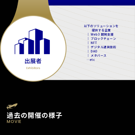
以下のソリューションを
提供する企業
｜ Web3 開発支援
｜ ブロックチェーン
｜ NFT
｜ デジタル通貨技術
｜ DAO
｜ メタバース
‥etc
過去の開催の様子
MOVIE