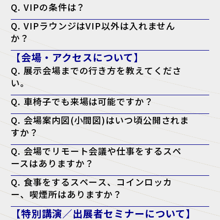
Q. VIPの条件は？
A. 役職が部長クラス以上・導入権限がある。以上のどちらかを満たし
Q. VIPラウンジはVIP以外は入れません
ている方が対象となります。
か？
A. はい。ただし、VIPの同行者の方はご一緒に利用される場合のみ可能
【会場・アクセスについて】
です。
Q. 展示会場までの行き方を教えてくださ
い。
A. アクセスページよりご確認ください。
Q. 車椅子でも来場は可能ですか？
アクセスページはこちら
A. はい、可能です。会場内はバリアフリー対応となっております。
Q. 会場案内図(小間図)はいつ頃公開されま
すか？
A. 開催日の前週に、公式サイトにて公開予定です。
Q. 会場でリモート会議や仕事をするスペ
ースはありますか？
A. はい。会場内に無料の「テレワークラウンジ」をご用意しておりま
Q. 食事をするスペース、コインロッカ
すので、そちらをご利用ください。
ー、喫煙所はありますか？
A. はい。会場となる施設内に、飲食店・コンビニ・コインロッカー・
【特別講演／出展者セミナーについて】
喫煙所がございます。詳しくは会場施設のウェブサイトをご確認くださ
い。