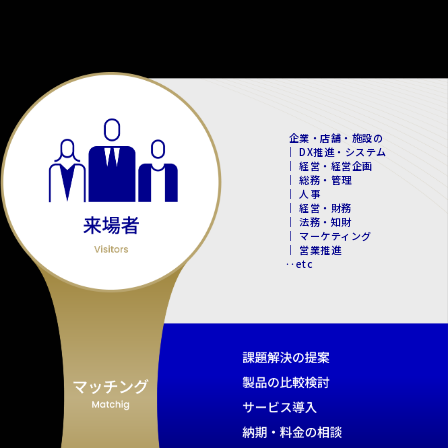
企業・店舗・施設の
｜ DX推進・システム
｜ 経営・経営企画
｜ 総務・管理
｜ 人事
｜ 経営・財務
｜ 法務・知財
｜ マーケティング
｜ 営業推進
‥etc