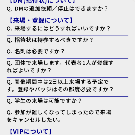
【DM(招待状)について】
Q. DMの追加依頼／停止はできますか？
A. はい。下記のフォームよりご依頼ください。
【来場・登録について】
追加依頼の方はこちら
停止の方こちら
Q. 来場するにはどうすればいいですか？
A. 来場登録を済ませた上で、ログイン後のマイページより「来場者バ
Q. 招待状は持参するべきですか？
ッジ（入場証）」を印刷してお持ちください。当日会場でも印刷可能で
すが、混雑回避のため事前の印刷を推奨しております。なお、名刺の提
A. お手元にある方は持参を推奨しております。
出は不要です。
Q. 名刺は必要ですか？
※特にVIP招待状がお手元に届いてる方で、印刷したバッジに「VIP」
と表示されない場合、バッジに加えてお手元の「VIP招待状」を当日会
A. 必要ございません。事前の登録として来場者バッジの印刷のみで入
場受付までお持ちください。
Q. 団体で来場します。代表者1人が登録す
場可能です。
ればよいですか？
A. 大変お手数ですが、ご来場される方お一人ずつの来場登録をお願い
Q. 開催期間中は2日以上来場する予定で
いたします。
す。登録やバッジはその都度必要ですか？
A. 必要ございません。一度のご登録で、会期中は同じ来場者バッジに
Q. 学生の来場は可能ですか？
て何度でもご入場いただけます。
A. 本展はビジネスパーソン向けの商談展示会ですが、起業・開業準備
Q. 参加が難しくなってしまったので来場
中の方や、業界への就職をご検討中の学生の方はご来場いただけます。
をキャンセルしたい。
A. キャンセル機能がないため、ご案内は届きますが破棄していただい
【VIPについて】
て結構です。