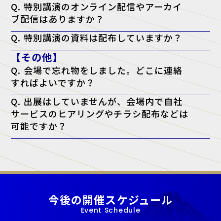
Q. 特別講演のオンライン配信やアーカイ
ブ配信はありますか？
A. 申し訳ございませんが、配信は行っておりません。当日、現地会場
Q. 特別講演の資料は配布していますか？
でのご聴講のみとなります。
A. 原則として資料配布は行っておりません。ただし、チケットに「資
【その他】
料配布対象」と記載がある講演に限り、アンケート回答者へ配布いたし
ます。（※講師の都合により配布できない場合もございます）
Q. 会場で忘れ物をしました。どこに連絡
すればよいですか？
A. 忘れ物に関しては、会場となった施設へ直接お問い合わせをお願い
Q. 出展はしていませんが、会場内で自社
いたします。
サービスのヒアリングやチラシ配布などは
可能ですか？
A. 当展示会では、正規出展者様以外の許可のない営業・宣伝活動を一
切禁止しております。
今後の開催スケジュール
Event Schedule