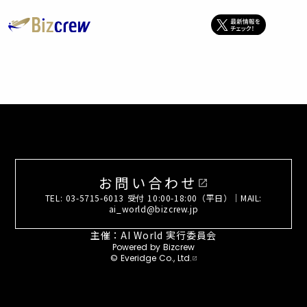
お問い合わせ
open_in_new
TEL: 03-5715-6013 受付 10:00-18:00（平日）｜MAIL:
ai_world@bizcrew.jp
主催：AI World 実行委員会
Powered by Bizcrew
© Everidge Co., Ltd.
open_in_new