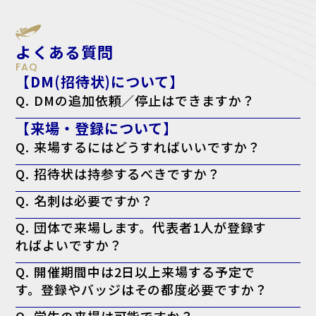
よくある質問
FAQ
【DM(招待状)について】
Q. DMの追加依頼／停止はできますか？
A. はい。下記のフォームよりご依頼ください。
【来場・登録について】
追加依頼の方はこちら
停止の方こちら
Q. 来場するにはどうすればいいですか？
A. 来場登録を済ませた上で、ログイン後のマイページより「来場者バ
Q. 招待状は持参するべきですか？
ッジ（入場証）」を印刷してお持ちください。当日会場でも印刷可能で
すが、混雑回避のため事前の印刷を推奨しております。なお、名刺の提
A. お手元にある方は持参を推奨しております。
出は不要です。
Q. 名刺は必要ですか？
※特にVIP招待状がお手元に届いてる方で、印刷したバッジに「VIP」
と表示されない場合、バッジに加えてお手元の「VIP招待状」を当日会
A. 必要ございません。事前の登録として来場者バッジの印刷のみで入
場受付までお持ちください。
Q. 団体で来場します。代表者1人が登録す
場可能です。
ればよいですか？
A. 大変お手数ですが、ご来場される方お一人ずつの来場登録をお願い
Q. 開催期間中は2日以上来場する予定で
いたします。
す。登録やバッジはその都度必要ですか？
A. 必要ございません。一度のご登録で、会期中は同じ来場者バッジに
Q. 学生の来場は可能ですか？
て何度でもご入場いただけます。