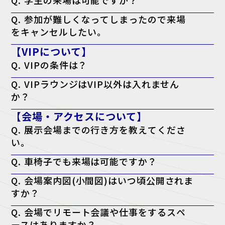
A. 本展はビジネスパーソン向けの商談展示会ですが、起業・開業準備
Q. 参加が難しくなってしまったので来場
中の方や、業界への就職をご検討中の学生の方はご来場いただけます。
をキャンセルしたい。
A. キャンセル機能がないため、ご案内は届きますが破棄していただい
【VIPについて】
て結構です。
Q. VIPの条件は？
A. 役職が部長クラス以上・導入権限がある。以上のどちらかを満たし
Q. VIPラウンジはVIP以外は入れません
ている方が対象となります。
か？
A. はい。ただし、VIPの同行者の方はご一緒に利用される場合のみ可能
【会場・アクセスについて】
です。
Q. 展示会場までの行き方を教えてくださ
い。
A. アクセスページよりご確認ください。
Q. 車椅子でも来場は可能ですか？
アクセスページはこちら
A. はい、可能です。会場内はバリアフリー対応となっております。
Q. 会場案内図(小間図)はいつ頃公開されま
すか？
A. 開催日の前週に、公式サイトにて公開予定です。
Q. 会場でリモート会議や仕事をするスペ
ースはありますか？