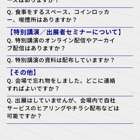
A. はい。会場内に無料の「テレワークラウンジ」をご用意しておりま
Q. 食事をするスペース、コインロッカ
すので、そちらをご利用ください。
ー、喫煙所はありますか？
A. はい。会場となる施設内に、飲食店・コンビニ・コインロッカー・
【特別講演／出展者セミナーについて】
喫煙所がございます。詳しくは会場施設のウェブサイトをご確認くださ
い。
Q. 特別講演のオンライン配信やアーカイ
ブ配信はありますか？
A. 申し訳ございませんが、配信は行っておりません。当日、現地会場
Q. 特別講演の資料は配布していますか？
でのご聴講のみとなります。
A. 原則として資料配布は行っておりません。ただし、チケットに「資
【その他】
料配布対象」と記載がある講演に限り、アンケート回答者へ配布いたし
ます。（※講師の都合により配布できない場合もございます）
Q. 会場で忘れ物をしました。どこに連絡
すればよいですか？
A. 忘れ物に関しては、会場となった施設へ直接お問い合わせをお願い
Q. 出展はしていませんが、会場内で自社
いたします。
サービスのヒアリングやチラシ配布などは
可能ですか？
A. 当展示会では、正規出展者様以外の許可のない営業・宣伝活動を一
切禁止しております。