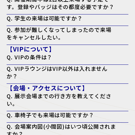
す。登録やバッジはその都度必要ですか？
A. 必要ございません。一度のご登録で、会期中は同じ来場者バッジに
Q. 学生の来場は可能ですか？
て何度でもご入場いただけます。
A. 本展はビジネスパーソン向けの商談展示会ですが、起業・開業準備
Q. 参加が難しくなってしまったので来場
中の方や、業界への就職をご検討中の学生の方はご来場いただけます。
をキャンセルしたい。
A. キャンセル機能がないため、ご案内は届きますが破棄していただい
【VIPについて】
て結構です。
Q. VIPの条件は？
A. 役職が部長クラス以上・導入権限がある。以上のどちらかを満たし
Q. VIPラウンジはVIP以外は入れません
ている方が対象となります。
か？
A. はい。ただし、VIPの同行者の方はご一緒に利用される場合のみ可能
【会場・アクセスについて】
です。
Q. 展示会場までの行き方を教えてくださ
い。
A. アクセスページよりご確認ください。
Q. 車椅子でも来場は可能ですか？
アクセスページはこちら
A. はい、可能です。会場内はバリアフリー対応となっております。
Q. 会場案内図(小間図)はいつ頃公開されま
すか？