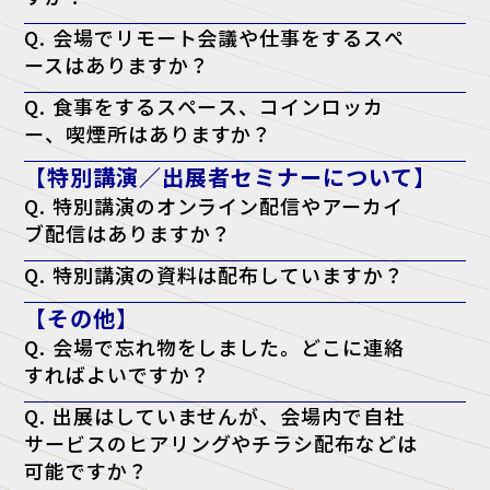
A. 開催日の前週に、公式サイトにて公開予定です。
Q. 会場でリモート会議や仕事をするスペ
ースはありますか？
A. はい。会場内に無料の「テレワークラウンジ」をご用意しておりま
Q. 食事をするスペース、コインロッカ
すので、そちらをご利用ください。
ー、喫煙所はありますか？
A. はい。会場となる施設内に、飲食店・コンビニ・コインロッカー・
【特別講演／出展者セミナーについて】
喫煙所がございます。詳しくは会場施設のウェブサイトをご確認くださ
い。
Q. 特別講演のオンライン配信やアーカイ
ブ配信はありますか？
A. 申し訳ございませんが、配信は行っておりません。当日、現地会場
Q. 特別講演の資料は配布していますか？
でのご聴講のみとなります。
A. 原則として資料配布は行っておりません。ただし、チケットに「資
【その他】
料配布対象」と記載がある講演に限り、アンケート回答者へ配布いたし
ます。（※講師の都合により配布できない場合もございます）
Q. 会場で忘れ物をしました。どこに連絡
すればよいですか？
A. 忘れ物に関しては、会場となった施設へ直接お問い合わせをお願い
Q. 出展はしていませんが、会場内で自社
いたします。
サービスのヒアリングやチラシ配布などは
可能ですか？