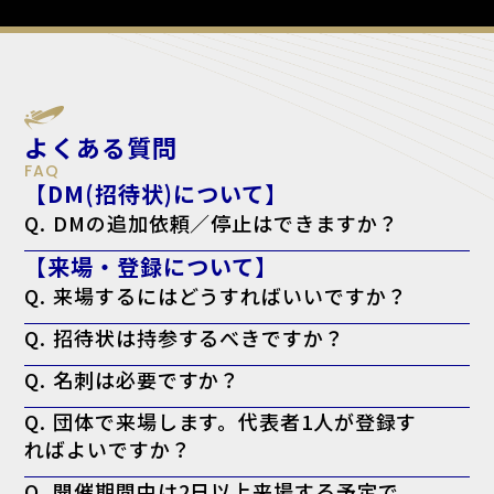
よくある質問
FAQ
【DM(招待状)について】
Q. DMの追加依頼／停止はできますか？
A. はい。下記のフォームよりご依頼ください。
【来場・登録について】
追加依頼の方はこちら
停止の方こちら
Q. 来場するにはどうすればいいですか？
A. 来場登録を済ませた上で、ログイン後のマイページより「来場者バ
Q. 招待状は持参するべきですか？
ッジ（入場証）」を印刷してお持ちください。当日会場でも印刷可能で
すが、混雑回避のため事前の印刷を推奨しております。なお、名刺の提
A. お手元にある方は持参を推奨しております。
出は不要です。
Q. 名刺は必要ですか？
※特にVIP招待状がお手元に届いてる方で、印刷したバッジに「VIP」
と表示されない場合、バッジに加えてお手元の「VIP招待状」を当日会
A. 必要ございません。事前の登録として来場者バッジの印刷のみで入
場受付までお持ちください。
Q. 団体で来場します。代表者1人が登録す
場可能です。
ればよいですか？
A. 大変お手数ですが、ご来場される方お一人ずつの来場登録をお願い
Q. 開催期間中は2日以上来場する予定で
いたします。