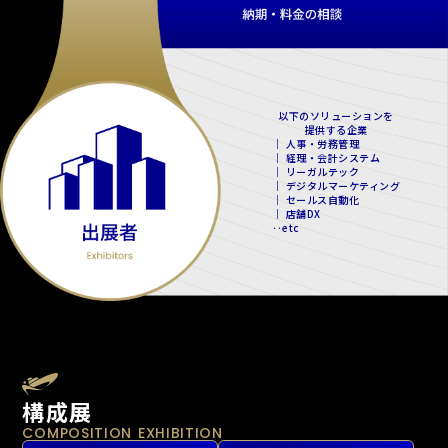
以下のソリューションを
提供する企業
｜ 人事・労務管理
｜ 経理・会計システム
｜ リーガルテック
｜ デジタルマーケティング
｜ セールス自動化
｜ 店舗DX
‥etc
構成展
COMPOSITION EXHIBITION