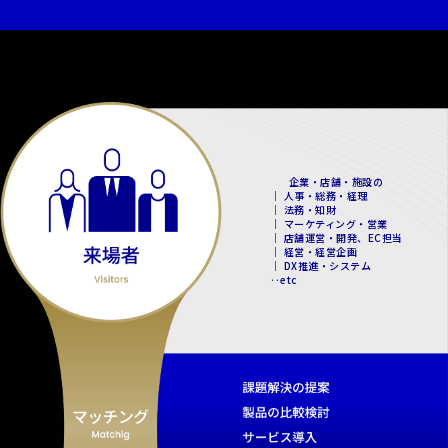
企業・店舗・施設の
｜ 人事・総務・経理
｜ 法務・知財
｜ マーケティング・営業
｜ 店舗運営・開発、EC担当
｜ 経営・経営企画
｜ DX推進・システム
‥etc