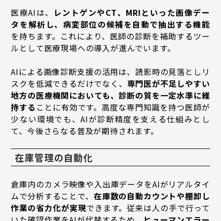
医療AIは、
レントゲンやCT、MRIといった画像デー
タを解析し、病変部位の候補を自動で抽出する機能
を持ちます。これにより、医師の診断を補助するツー
ルとして医療現場への導入が進んでいます。
AIによる画像診断支援の活用は、読影時の見落としリ
スクを低減できるだけでなく、
専門医が不足しやすい
地方の医療機関においても、診断の質を一定水準に維
持する
ことに有効です。高度な専門知識を持つ医師が
少ない環境でも、AIが診断精度を支える仕組みとし
て、今後さらなる普及が期待されます。
在庫管理の自動化
倉庫内のカメラ映像や入出庫データをAIがリアルタイ
ムで分析することで、
在庫数の自動カウントや棚卸し
作業の省力化が実現
できます。従来は人の手で行って
いた確認作業をAIが代替するため、
ヒューマンエラー