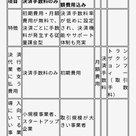
項目
決済手数料のみ
額費用込み
初期費用・月額
決済手数料率
費用が無料で、
が低めに設定
特徴
決済ごとに手数
され、決済機
料が発生する従
能やサポート
量課金型
体制も充実
トラン
決済
決
ザクシ
代行
月
済
ョンフ
業者
額
決済手数料のみ
初期費用
手
ィー
に支
費
数
（取引
払う
用
料
手数
費用
料）
導入
に向
小規模事業者、
いて
取引規模が大
スタートアップ
いる
きい事業者
企業
事業