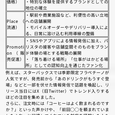
価格）
・特別な体験を提供するブランドとしての
地位の確立
・駅前や商業施設など、利便性の高い立地
Place（
への店舗展開
流通）
・モバイルオーダーやデリバリー導入によ
る、日常に溶け込む利用導線の整備
・SNSやアプリによる情報発信に加え、バ
Promoti
リスタの接客や店舗空間そのものをブラン
on（販
ド体験の場とする戦略の展開
売促進）
・「落ち着ける場所」「仕事がはかどる場
所」としての認知向上を通じたファン化
例えば、スターバックスでは季節限定フラペチーノが
人気ですが、発売前から「あのドリンクがもうすぐ登
場」などと一部を伏せた情報発信で話題を喚起し、リ
リース当日にはX（旧Twitter）でトレンド入りする
ほどの注目を集めました。
さらに、注文時には「コーヒーはよく飲まれるのです
か？」といった声かけや、「前回◯◯を頼まれていま